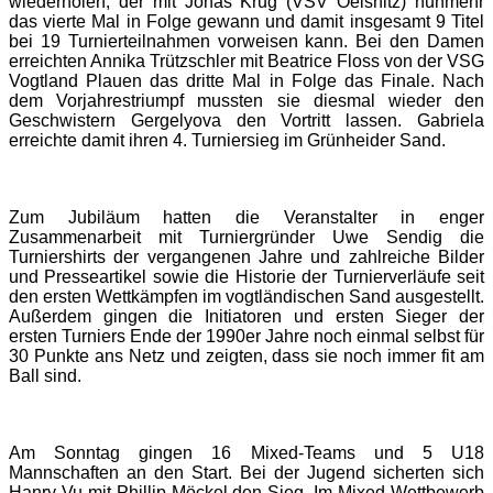
wiederholen, der mit Jonas Krug (VSV Oelsnitz) nunmehr
das vierte Mal in Folge gewann und damit insgesamt 9 Titel
bei 19 Turnierteilnahmen vorweisen kann. Bei den Damen
erreichten Annika Trützschler mit Beatrice Floss von der VSG
Vogtland Plauen das dritte Mal in Folge das Finale. Nach
dem Vorjahrestriumpf mussten sie diesmal wieder den
Geschwistern Gergelyova den Vortritt lassen. Gabriela
erreichte damit ihren 4. Turniersieg im Grünheider Sand.
Zum Jubiläum hatten die Veranstalter in enger
Zusammenarbeit mit Turniergründer Uwe Sendig die
Turniershirts der vergangenen Jahre und zahlreiche Bilder
und Presseartikel sowie die Historie der Turnierverläufe seit
den ersten Wettkämpfen im vogtländischen Sand ausgestellt.
Außerdem gingen die Initiatoren und ersten Sieger der
ersten Turniers Ende der 1990er Jahre noch einmal selbst für
30 Punkte ans Netz und zeigten, dass sie noch immer fit am
Ball sind.
Am Sonntag gingen 16 Mixed-Teams und 5 U18
Mannschaften an den Start. Bei der Jugend sicherten sich
Hanry Vu mit Phillip Möckel den Sieg. Im Mixed-Wettbewerb