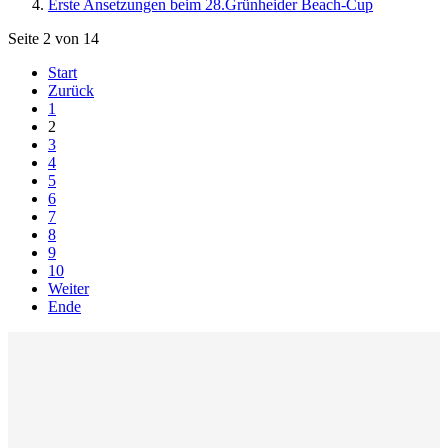
Erste Ansetzungen beim 28.Grünheider Beach-Cup
Seite 2 von 14
Start
Zurück
1
2
3
4
5
6
7
8
9
10
Weiter
Ende