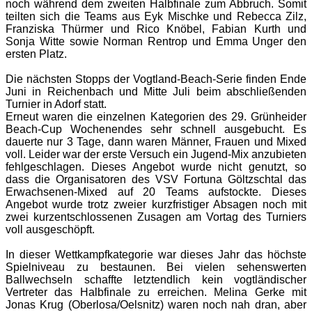
noch während dem zweiten Halbfinale zum Abbruch. Somit
teilten sich die Teams aus Eyk Mischke und Rebecca Zilz,
Franziska Thürmer und Rico Knöbel, Fabian Kurth und
Sonja Witte sowie Norman Rentrop und Emma Unger den
ersten Platz.
Die nächsten Stopps der Vogtland-Beach-Serie finden Ende
Juni in Reichenbach und Mitte Juli beim abschließenden
Turnier in Adorf statt.
Erneut waren die einzelnen Kategorien des 29. Grünheider
Beach-Cup Wochenendes sehr schnell ausgebucht. Es
dauerte nur 3 Tage, dann waren Männer, Frauen und Mixed
voll. Leider war der erste Versuch ein Jugend-Mix anzubieten
fehlgeschlagen. Dieses Angebot wurde nicht genutzt, so
dass die Organisatoren des VSV Fortuna Göltzschtal das
Erwachsenen-Mixed auf 20 Teams aufstockte. Dieses
Angebot wurde trotz zweier kurzfristiger Absagen noch mit
zwei kurzentschlossenen Zusagen am Vortag des Turniers
voll ausgeschöpft.
In dieser Wettkampfkategorie war dieses Jahr das höchste
Spielniveau zu bestaunen. Bei vielen sehenswerten
Ballwechseln schaffte letztendlich kein vogtländischer
Vertreter das Halbfinale zu erreichen. Melina Gerke mit
Jonas Krug (Oberlosa/Oelsnitz) waren noch nah dran, aber