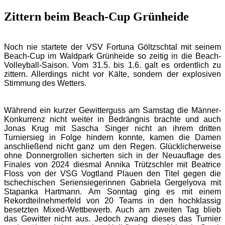
Zittern beim Beach-Cup Grünheide
Noch nie startete der VSV Fortuna Göltzschtal mit seinem
Beach-Cup im Waldpark Grünheide so zeitig in die Beach-
Volleyball-Saison. Vom 31.5. bis 1.6. galt es ordentlich zu
zittern. Allerdings nicht vor Kälte, sondern der explosiven
Stimmung des Wetters.
Während ein kurzer Gewitterguss am Samstag die Männer-
Konkurrenz nicht weiter in Bedrängnis brachte und auch
Jonas Krug mit Sascha Singer nicht an ihrem dritten
Turniersieg in Folge hindern konnte, kamen die Damen
anschließend nicht ganz um den Regen. Glücklicherweise
ohne Donnergrollen sicherten sich in der Neuauflage des
Finales von 2024 diesmal Annika Trützschler mit Beatrice
Floss von der VSG Vogtland Plauen den Titel gegen die
tschechischen Seriensiegerinnen Gabriela Gergelyova mit
Stapanka Hartmann. Am Sonntag ging es mit einem
Rekordteilnehmerfeld von 20 Teams in den hochklassig
besetzten Mixed-Wettbewerb. Auch am zweiten Tag blieb
das Gewitter nicht aus. Jedoch zwang dieses das Turnier