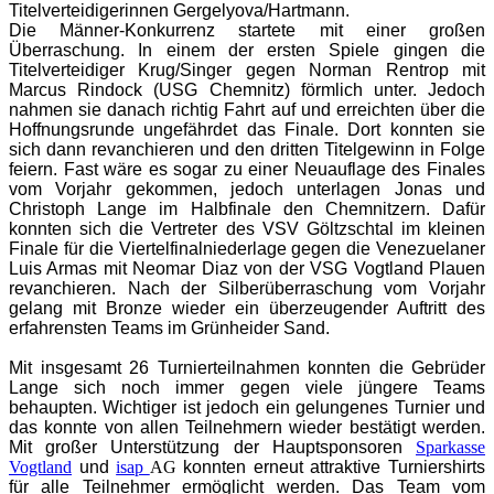
Titelverteidigerinnen Gergelyova/Hartmann.
Die Männer-Konkurrenz startete mit einer großen
Überraschung. In einem der ersten Spiele gingen die
Titelverteidiger Krug/Singer gegen Norman Rentrop mit
Marcus Rindock (USG Chemnitz) förmlich unter. Jedoch
nahmen sie danach richtig Fahrt auf und erreichten über die
Hoffnungsrunde ungefährdet das Finale. Dort konnten sie
sich dann revanchieren und den dritten Titelgewinn in Folge
feiern. Fast wäre es sogar zu einer Neuauflage des Finales
vom Vorjahr gekommen, jedoch unterlagen Jonas und
Christoph Lange im Halbfinale den Chemnitzern. Dafür
konnten sich die Vertreter des VSV Göltzschtal im kleinen
Finale für die Viertelfinalniederlage gegen die Venezuelaner
Luis Armas mit Neomar Diaz von der VSG Vogtland Plauen
revanchieren. Nach der Silberüberraschung vom Vorjahr
gelang mit Bronze wieder ein überzeugender Auftritt des
erfahrensten Teams im Grünheider Sand.
Mit insgesamt 26 Turnierteilnahmen konnten die Gebrüder
Lange sich noch immer gegen viele jüngere Teams
behaupten. Wichtiger ist jedoch ein gelungenes Turnier und
das konnte von allen Teilnehmern wieder bestätigt werden.
Mit großer Unterstützung der Hauptsponsoren
Sparkasse
Vogtland
und
isap
AG
konnten erneut attraktive Turniershirts
für alle Teilnehmer ermöglicht werden. Das Team vom