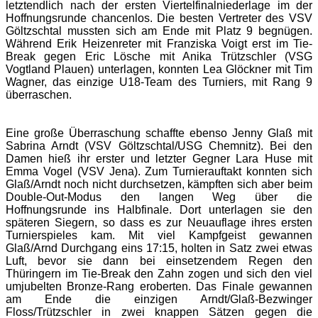
letztendlich nach der ersten Viertelfinalniederlage im der
Hoffnungsrunde chancenlos. Die besten Vertreter des VSV
Göltzschtal mussten sich am Ende mit Platz 9 begnügen.
Während Erik Heizenreter mit Franziska Voigt erst im Tie-
Break gegen Eric Lösche mit Anika Trützschler (VSG
Vogtland Plauen) unterlagen, konnten Lea Glöckner mit Tim
Wagner, das einzige U18-Team des Turniers, mit Rang 9
überraschen.
Eine große Überraschung schaffte ebenso Jenny Glaß mit
Sabrina Arndt (VSV Göltzschtal/USG Chemnitz). Bei den
Damen hieß ihr erster und letzter Gegner Lara Huse mit
Emma Vogel (VSV Jena). Zum Turnierauftakt konnten sich
Glaß/Arndt noch nicht durchsetzen, kämpften sich aber beim
Double-Out-Modus den langen Weg über die
Hoffnungsrunde ins Halbfinale. Dort unterlagen sie den
späteren Siegern, so dass es zur Neuauflage ihres ersten
Turnierspieles kam. Mit viel Kampfgeist gewannen
Glaß/Arnd Durchgang eins 17:15, holten in Satz zwei etwas
Luft, bevor sie dann bei einsetzendem Regen den
Thüringern im Tie-Break den Zahn zogen und sich den viel
umjubelten Bronze-Rang eroberten. Das Finale gewannen
am Ende die einzigen Arndt/Glaß-Bezwinger
Floss/Trützschler in zwei knappen Sätzen gegen die