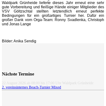
Waldpark Grünheide lieferte dieses Jahr erneut eine sehr
gute Vorbereitung und fleißige Hände einiger Mitglieder des
VSV Göltzschtal stellten letztendlich erneut perfekte
Bedingungen für ein großartiges Turnier her. Dafür ein
großer Dank vom Orga-Team: Ronny Svadlenka, Christoph
und Jonas Lange
Bilder: Anika Sendig
Nächste Termine
22 August 2026
ab
08:00
bis
17:00
Uhr
Waldpark Grünheide
2. vereinsinternes Beach-Turnier Mixed