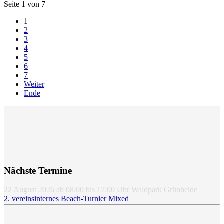
Seite 1 von 7
1
2
3
4
5
6
7
Weiter
Ende
Nächste Termine
22 August 2026
ab
08:00
bis
17:00
Uhr
Waldpark Grünheide
2. vereinsinternes Beach-Turnier Mixed