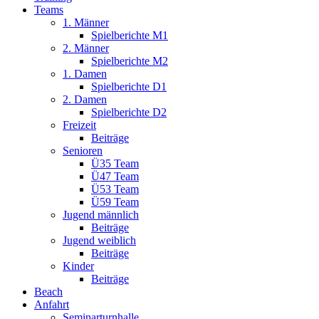
Teams
1. Männer
Spielberichte M1
2. Männer
Spielberichte M2
1. Damen
Spielberichte D1
2. Damen
Spielberichte D2
Freizeit
Beiträge
Senioren
Ü35 Team
Ü47 Team
Ü53 Team
Ü59 Team
Jugend männlich
Beiträge
Jugend weiblich
Beiträge
Kinder
Beiträge
Beach
Anfahrt
Seminarturnhalle