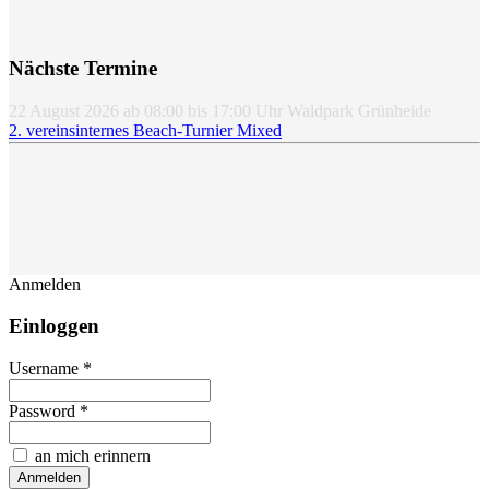
Nächste Termine
22 August 2026
ab
08:00
bis
17:00
Uhr
Waldpark Grünheide
2. vereinsinternes Beach-Turnier Mixed
Anmelden
Einloggen
Username *
Password *
an mich erinnern