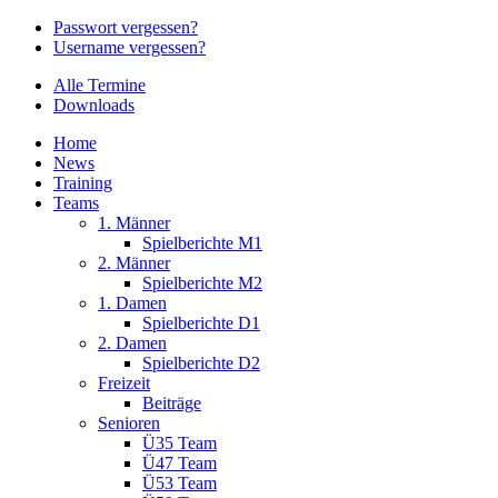
Passwort vergessen?
Username vergessen?
Alle Termine
Downloads
Home
News
Training
Teams
1. Männer
Spielberichte M1
2. Männer
Spielberichte M2
1. Damen
Spielberichte D1
2. Damen
Spielberichte D2
Freizeit
Beiträge
Senioren
Ü35 Team
Ü47 Team
Ü53 Team