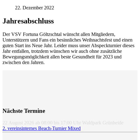
22. Dezember 2022
Jahresabschluss
Der VSV Fortuna Göltzschtal wünscht allen Mitgliedern,
Unterstützern und Fans ein besinnliches Weihnachtsfest und einen
guten Start ins Neue Jahr. Leider muss unser Abspeckturnier dieses
Jahr entfallen, trotzdem wünschen wir auch ohne zusätzliche
Bewegungsmöglichkeit allen beste Gesundheit für 2023 und
zwischen den Jahren.
Nächste Termine
22 August 2026
ab
08:00
bis
17:00
Uhr
Waldpark Grünheide
2. vereinsinternes Beach-Turnier Mixed