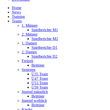
Home
News
Training
Teams
1. Männer
Spielberichte M1
2. Männer
Spielberichte M2
1. Damen
Spielberichte D1
2. Damen
Spielberichte D2
Freizeit
Beiträge
Senioren
Ü35 Team
Ü47 Team
Ü53 Team
Ü59 Team
Jugend männlich
Beiträge
Jugend weiblich
Beiträge
Kinder