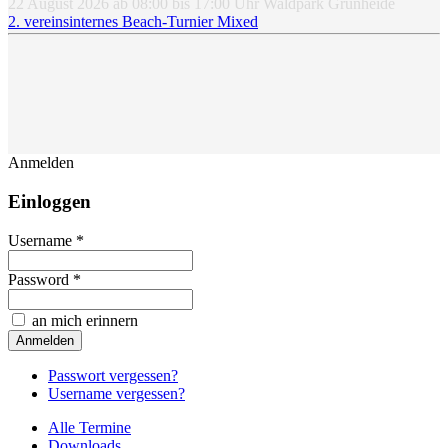
22 August 2026
ab
08:00
bis
17:00
Uhr
Waldpark Grünheide
2. vereinsinternes Beach-Turnier Mixed
Anmelden
Einloggen
Username *
Password *
an mich erinnern
Passwort vergessen?
Username vergessen?
Alle Termine
Downloads