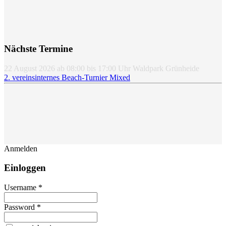
Nächste Termine
22 August 2026
ab
08:00
bis
17:00
Uhr
Waldpark Grünheide
2. vereinsinternes Beach-Turnier Mixed
Anmelden
Einloggen
Username *
Password *