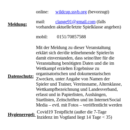
online:
wildcup.ssvb.org
(bevorzugt)
mail:
clange91@gmail.com
(falls
Meldung:
vorhanden aktuelle/letzte Spielklasse angeben)
mobil: 0151/70857588
Mit der Meldung zu dieser Veranstaltung
erklärt sich der/die teilnehmende Spieler/in
damit einverstanden, dass seine/ihre für die
Veranstaltung benötigten Daten und die im
Wettkampf erzielten Ergebnisse zu
organisatorischen und dokumentarischen
Datenschutz:
Zwecken, unter Angabe von Namen der
Spieler und Trainer, Vereinsname, Altersklasse,
Wettkampfbezeichnung und Landesverband,
erfasst und in Papierlisten, Aushängen,
Startlisten, Zeitschriften und im Internet/Social
Media – evtl. mit Fotos – veröffentlicht werden
Covid19 Testpflicht (außer die 7-Tage
Hygieneregel:
Inzidenz im Vogtland liegt 14 Tage < 35)