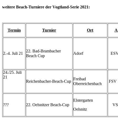
weitere Beach-Turniere der Vogtland-Serie 2021:
Termin
Turnier
Ort
A
22. Bad-Brambacher
2.-4. Juli 21
Adorf
ESV
Beach Cup
24./25. Juli
21
Freibad
Reichenbacher-Beach-Cup
FSV 
Oberreichenbach
Elstergarten
???
22. Oelsnitzer Beach-Cup
VS
Oelsnitz