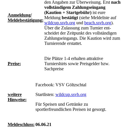
den Angaben zur Überweisung. Erst
nach
voll­ständigem Zahlungseingang
(Kaution + Startgebühr)
ist eure
Anmeldung/
Meldung
bestätigt
(siehe Meldeliste auf
Meldebestätigung:
wildcup.ssvb.org
und
beach.ssvb.org
).
Über die Zulassung zum Turnier ent­
scheidet der Zeitpunkt des vollständigen
Zah­lungseingangs. Die Kaution wird zum
Turnie­rende erstattet.
Die Plätze 1-4 erhalten attraktive
Preise:
Turniershirts sowie Preisgelder bzw.
Sachpreise
Facebook: VSV Göltzschtal
weitere
Startlisten:
wildcup.ssvb.org
Hinweise:
Für Speisen und Getränke zu
sportlerfreundlichen Preisen ist gesorgt.
Meldeschluss:
06.06.21