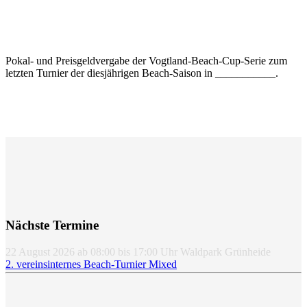
Pokal- und Preisgeldvergabe der Vogtland-Beach-Cup-Serie zum
letzten Turnier der diesjährigen Beach-Saison in ___________.
Nächste Termine
22 August 2026
ab
08:00
bis
17:00
Uhr
Waldpark Grünheide
2. vereinsinternes Beach-Turnier Mixed