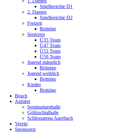
1. Damen
Spielberichte D1
2. Damen
Spielberichte D2
Freizeit
Beiträge
Senioren
Ü35 Team
Ü47 Team
Ü53 Team
Ü59 Team
Jugend männlich
Beiträge
Jugend weiblich
Beiträge
Kinder
Beiträge
Beach
Anfahrt
Seminarturnhalle
Göltzschtalhalle
Schlossarena Auerbach
Verein
Sponsoren