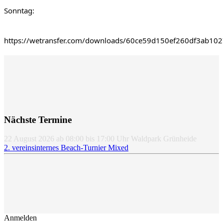
Sonntag:
https://wetransfer.com/downloads/60ce59d150ef260df3ab1
Nächste Termine
22 August 2026
ab
08:00
bis
17:00
Uhr
Waldpark Grünheide
2. vereinsinternes Beach-Turnier Mixed
Anmelden