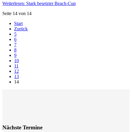
Weiterlesen: Stark besetzter Beach-Cup
Seite 14 von 14
Start
Zurück
5
6
7
8
9
10
11
12
13
14
Nächste Termine