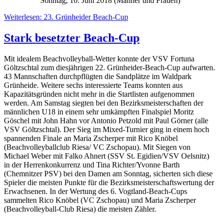
Sonntag, 10. Juni 2018 (Männer und Frauen)
Weiterlesen: 23. Grünheider Beach-Cup
Stark besetzter Beach-Cup
Mit idealem Beachvolleyball-Wetter konnte der VSV Fortuna
Göltzschtal zum diesjährigen 22. Grünheider-Beach-Cup aufwarten.
43 Mannschaften durchpflügten die Sandplätze im Waldpark
Grünheide. Weitere sechs interessierte Teams konnten aus
Kapazitätsgründen nicht mehr in die Startlisten aufgenommen
werden. Am Samstag siegten bei den Bezirksmeisterschaften der
männlichen U18 in einem sehr umkämpften Finalspiel Moritz
Göschel mit John Hahn vor Antonio Petzold mit Paul Görner (alle
VSV Göltzschtal). Der Sieg im Mixed-Turnier ging in einem hoch
spannenden Finale an Maria Zscherper mit Rico Knöbel
(Beachvolleyballclub Riesa/ VC Zschopau). Mit Siegen von
Michael Weber mit Falko Ahnert (SSV St. Egidien/VSV Oelsnitz)
in der Herrenkonkurrenz und Tina Richter/Yvonne Barth
(Chemnitzer PSV) bei den Damen am Sonntag, sicherten sich diese
Spieler die meisten Punkte für die Bezirksmeisterschaftswertung der
Erwachsenen. In der Wertung des 6. Vogtland-Beach-Cups
sammelten Rico Knöbel (VC Zschopau) und Maria Zscherper
(Beachvolleyball-Club Riesa) die meisten Zähler.