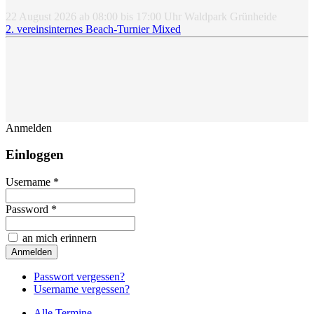
22 August 2026
ab
08:00
bis
17:00
Uhr
Waldpark Grünheide
2. vereinsinternes Beach-Turnier Mixed
Anmelden
Einloggen
Username *
Password *
an mich erinnern
Passwort vergessen?
Username vergessen?
Alle Termine