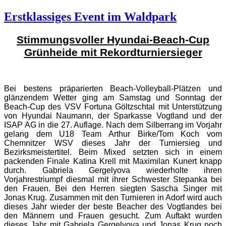
Erstklassiges Event im Waldpark
Stimmungsvoller Hyundai-Beach-Cup
Grünheide mit Rekordturniersieger
Bei bestens präparierten Beach-Volleyball-Plätzen und
glänzendem Wetter ging am Samstag und Sonntag der
Beach-Cup des VSV Fortuna Göltzschtal mit Unterstützung
von Hyundai Naumann, der Sparkasse Vogtland und der
ISAP AG in die 27. Auflage. Nach dem Silberrang im Vorjahr
gelang dem U18 Team Arthur Birke/Tom Koch vom
Chemnitzer WSV dieses Jahr der Turniersieg und
Bezirksmeistertitel. Beim Mixed setzten sich in einem
packenden Finale Katina Krell mit Maximilan Kunert knapp
durch. Gabriela Gergelyova wiederholte ihren
Vorjahrestriumpf diesmal mit ihrer Schwester Stepanka bei
den Frauen. Bei den Herren siegten Sascha Singer mit
Jonas Krug. Zusammen mit den Turnieren in Adorf wird auch
dieses Jahr wieder der beste Beacher des Vogtlandes bei
den Männern und Frauen gesucht. Zum Auftakt wurden
dieses Jahr mit Gabriela Gergelyova und Jonas Krug noch