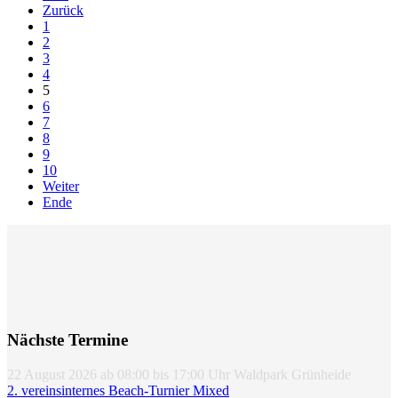
Zurück
1
2
3
4
5
6
7
8
9
10
Weiter
Ende
Nächste Termine
22 August 2026
ab
08:00
bis
17:00
Uhr
Waldpark Grünheide
2. vereinsinternes Beach-Turnier Mixed