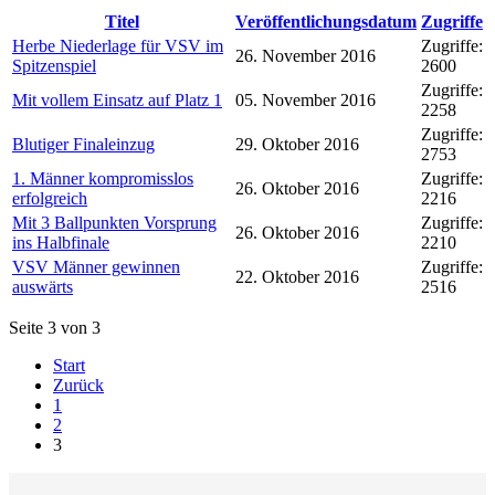
Titel
Veröffentlichungsdatum
Zugriffe
Herbe Niederlage für VSV im
Zugriffe:
26. November 2016
Spitzenspiel
2600
Zugriffe:
Mit vollem Einsatz auf Platz 1
05. November 2016
2258
Zugriffe:
Blutiger Finaleinzug
29. Oktober 2016
2753
1. Männer kompromisslos
Zugriffe:
26. Oktober 2016
erfolgreich
2216
Mit 3 Ballpunkten Vorsprung
Zugriffe:
26. Oktober 2016
ins Halbfinale
2210
VSV Männer gewinnen
Zugriffe:
22. Oktober 2016
auswärts
2516
Seite 3 von 3
Start
Zurück
1
2
3