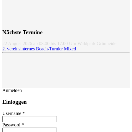
Nächste Termine
22 August 2026
ab
08:00
bis
17:00
Uhr
Waldpark Grünheide
2. vereinsinternes Beach-Turnier Mixed
Anmelden
Einloggen
Username *
Password *